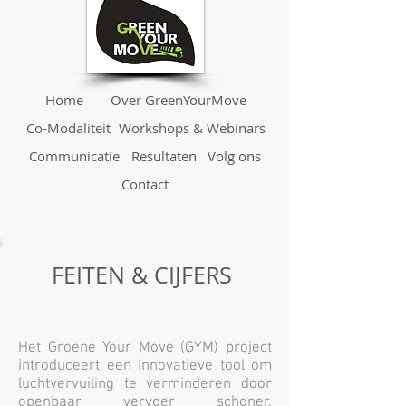
Home
Over GreenYourMove
Co-Modaliteit
Workshops & Webinars
Communicatie
Resultaten
Volg ons
Contact
FEITEN & CIJFERS
Het Groene Your Move (GYM) project
introduceert een innovatieve tool om
luchtvervuiling te verminderen door
openbaar vervoer schoner,