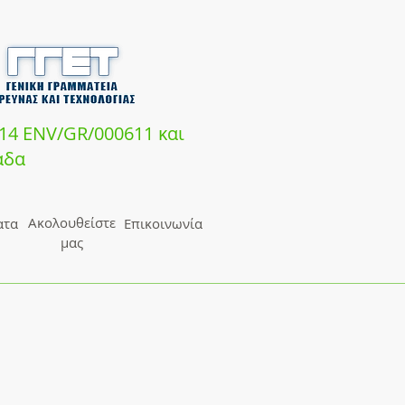
14 ENV/GR/000611 και
άδα
Ακολουθείστε
ατα
Επικοινωνία
μας