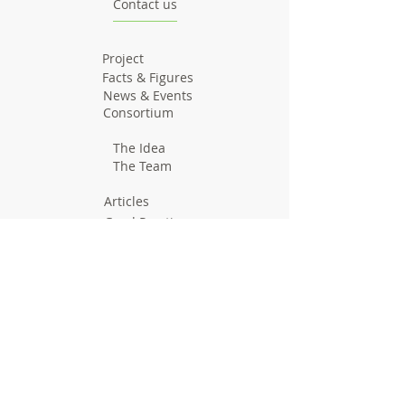
Contact us
Project
Facts & Figures
News & Events
Consortium
The Idea
The Team
Articles
Good Practices
Workshops
Webinars
Newsletters
Communication Flashes
Videos & Edutainment