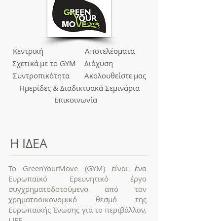
Κεντρική
Αποτελέσματα
Σχετικά
με το GYM
Διάχυση
Συντροπικότητα
Ακολουθείστε
μας
Ημερίδες &
Διαδικτυακά Σεμινάρια
Επικοινωνία
Η ΙΔΕΑ
Το GreenYourMove (GYM) είναι ένα
Ευρωπαϊκό Ερευνητικό έργο
συγχρηματοδοτούμενο από τον
χρηματοοικονομικό θεσμό της
Ευρωπαϊκής Ένωσης για το περιβάλλον,
LIFE.