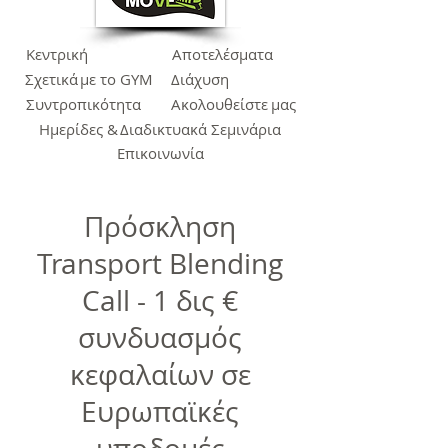
Κεντρική
Αποτελέσματα
Σχετικά
με το GYM
Διάχυση
Συντροπικότητα
Ακολουθείστε
μας
Ημερίδες &
Διαδικτυακά Σεμινάρια
Επικοινωνία
Πρόσκληση
Transport Blending
Call - 1 δις €
συνδυασμός
κεφαλαίων σε
Ευρωπαϊκές