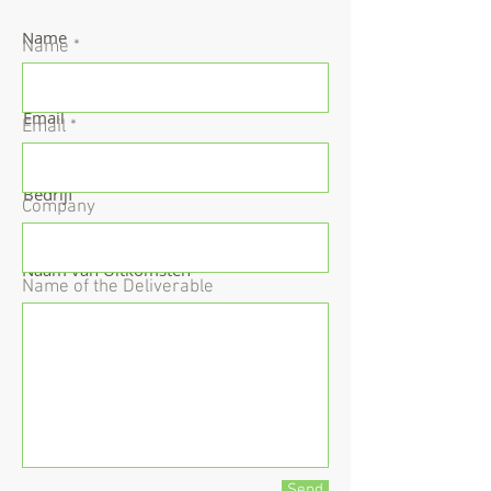
Name
Name
Email
Email
Bedrijf
Company
Naam van Uitkomsten
Name of the Deliverable
Send