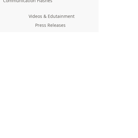
Communication Flashes
Videos & Edutainment
Press Releases
Research Results
Reports
Deliverables
Milestones
Supporting Network
In Press
Notice boards & Flyers
Links