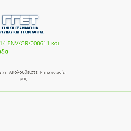
14 ENV/GR/000611 και
άδα
Ακολουθείστε
ατα
Επικοινωνία
μας