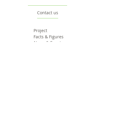
Contact us
Project
Facts & Figures
News & Events
Consortium
The Idea
The Team
Articles
Good Practices
Workshops
Webinars
Newsletters
Communication Flashes