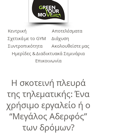
Κεντρική
Αποτελέσματα
Σχετικά
με το GYM
Διάχυση
Συντροπικότητα
Ακολουθείστε
μας
Ημερίδες &
Διαδικτυακά Σεμινάρια
Επικοινωνία
Η σκοτεινή πλευρά
της τηλεματικής: Ένα
χρήσιμο εργαλείο ή ο
“Μεγάλος Αδερφός”
των δρόμων?