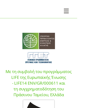
Με τη συμβολή του προγράμματος
LIFE της Ευρωπαϊκής Ένωσης
- LIFE14 ENV/GR/000611 και
τη
συγχρηματοδότηση του
Πράσινου Ταμεί
ου, Ελλάδα