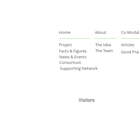
Home
About
Co-Modal
Project
The Idea
Articles
The Team
Facts & Figures
Good Prac
News & Events
Consortium
Supporting Network
Visitors