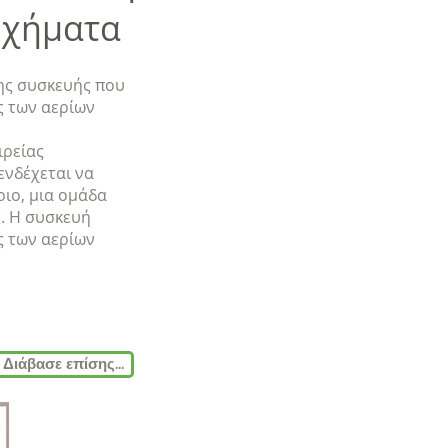
οχήματα
νης συσκευής που
ς των αερίων
ιρείας
ενδέχεται να
ιο, μια ομάδα
ς. Η συσκευή
ς των αερίων
Διάβασε επίσης...