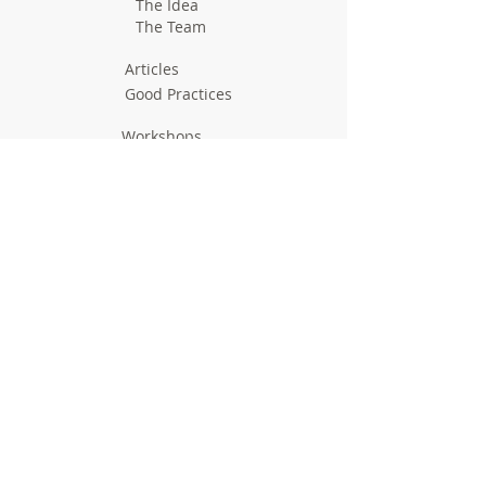
The Idea
The Team
Articles
Good Practices
Workshops
Webinars
Newsletters
Communication Flashes
Videos & Edutainment
Press Releases
Research Results
Reports
Deliverables
Milestones
Supporting Network