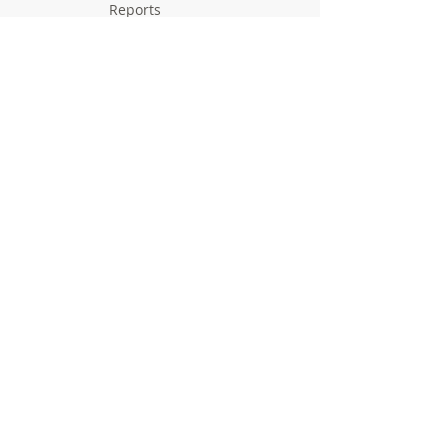
Reports
Deliverables
Milestones
Supporting Network
In Press
Notice boards & Flyers
Links