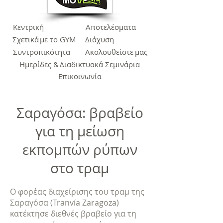
Κεντρική
Αποτελέσματα
Σχετικά
με το GYM
Διάχυση
Συντροπικότητα
Ακολουθείστε
μας
Ημερίδες &
Διαδικτυακά Σεμινάρια
Επικοινωνία
Σαραγόσα: βραβείο
για τη μείωση
εκπομπών ρύπων
στο τραμ
Ο φορέας διαχείρισης του τραμ της
Σαραγόσα (Tranvía Zaragoza)
κατέκτησε διεθνές βραβείο για τη