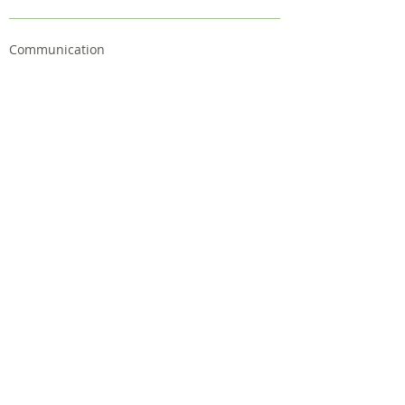
Communication
Outcomes
Follow us
Contact us
Project
Facts & Figures
News & Events
Consortium