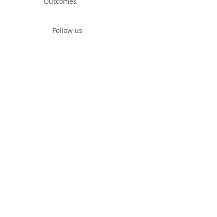
Outcomes
Follow us
Contact us
Project
Facts & Figures
News & Events
Consortium
The Idea
The Team
Articles
Good Practices
Workshops
Webinars