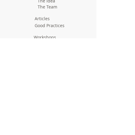
The Idea
The Team
Articles
Good Practices
Workshops
Webinars
Newsletters
Communication Flashes
Videos & Edutainment
Press Releases
Research Results
Reports
Deliverables
Milestones
Supporting Network
In Press