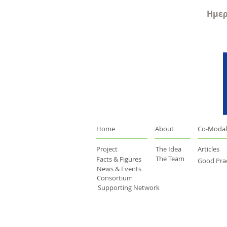
Ημερ
Home
About
Co-Modal
Project
The Idea
Articles
The Team
Facts & Figures
Good Prac
News & Events
Consortium
Supporting Network