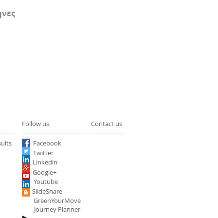
ήνες
Follow us
Contact us
ults
Facebook
Twitter
Linkedin
Google+
Youtube
SlideShare
GreenYourMove
Journey Planner