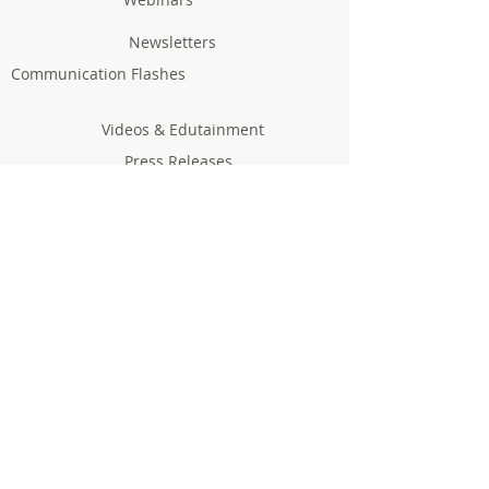
Newsletters
Communication Flashes
Videos & Edutainment
Press Releases
Research Results
Reports
Deliverables
Milestones
Supporting Network
In Press
Notice boards & Flyers
Links