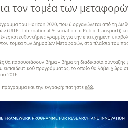
για τον τομέα των μεταφορώ
όγραμμα του Horizon 2020, που διοργανώνεται από τη Διε
(UITP - International Association of Public Transport)) κα
ένες κατευθυντήριες γραμμές για την επιτυχημένη υποβο
 στον τομέα των Δημοσίων Μεταφορών, στο πλαίσιο του π
ές θα παρουσιάσουν βήμα – βήμα τη διαδικασία σύνταξης
ου εκπαιδευτικού προγράμματος, το οποίο θα λάβει χώρα στ
ίου 2016.
ο πρόγραμμα και την εγγραφή: πατήστε
εδώ
.