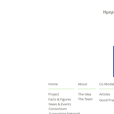
Ημερο
Home
About
Co-Modal
Project
The Idea
Articles
The Team
Facts & Figures
Good Prac
News & Events
Consortium
Supporting Network