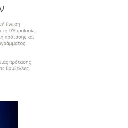
ν
θνή Ένωση
ι τη D’Appolonia,
λή πρότασης και
ρογράμματος
 μιας πρότασης
ις Βρυξέλλες,