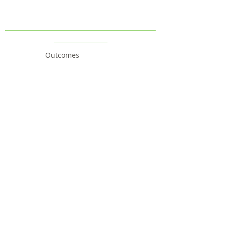
Outcomes
Follow us
Contact us
Project
Facts & Figures
News & Events
Consortium
The Idea
The Team