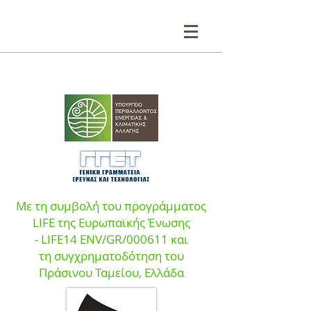
Με τη συμβολή του προγράμματος
LIFE της Ευρωπαϊκής Ένωσης
- LIFE14 ENV/GR/000611 και
τη
συγχρηματοδότηση του
Πράσινου Ταμεί
ου, Ελλάδα