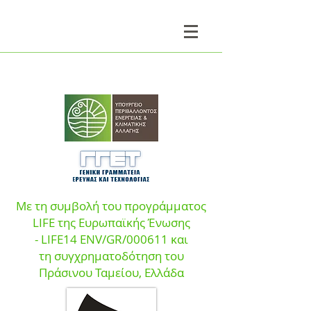
Με τη συμβολή του προγράμματος
LIFE της Ευρωπαϊκής Ένωσης
- LIFE14 ENV/GR/000611 και
τη
συγχρηματοδότηση του
Πράσινου Ταμεί
ου, Ελλάδα