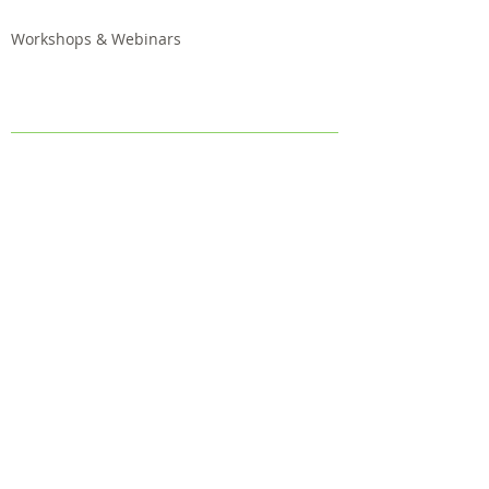
Workshops & Webinars
Communication
Outcomes
Follow us
Contact us