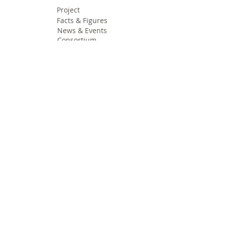
Project
Facts & Figures
News & Events
Consortium
The Idea
The Team
Articles
Good Practices
Workshops
Webinars
Newsletters
Communication Flashes
Videos & Edutainment
Press Releases
Research Results