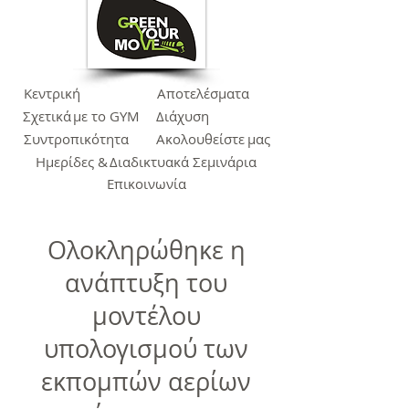
Κεντρική
Αποτελέσματα
Σχετικά
με το GYM
Διάχυση
Συντροπικότητα
Ακολουθείστε
μας
Ημερίδες &
Διαδικτυακά Σεμινάρια
Επικοινωνία
Ολοκληρώθηκε η
ανάπτυξη του
μοντέλου
υπολογισμού των
εκπομπών αερίων