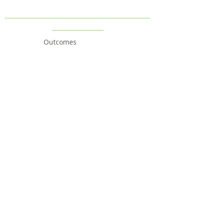
Outcomes
Follow us
Contact us
Project
Facts & Figures
News & Events
Consortium
The Idea
The Team
Articles