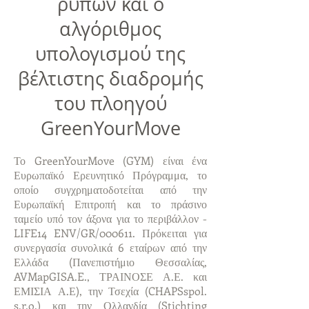
ρύπων και ο
αλγόριθμος
υπολογισμού της
βέλτιστης διαδρομής
του πλοηγού
GreenYourMove
Το GreenYourMove (GYM) είναι ένα
Ευρωπαϊκό Ερευνητικό Πρόγραμμα, το
οποίο συγχρηματοδοτείται από την
Ευρωπαϊκή Επιτροπή και το πράσινο
ταμείο υπό τον άξονα για το περιβάλλον -
LIFE14 ENV/GR/000611. Πρόκειται για
συνεργασία συνολικά 6 εταίρων από την
Ελλάδα (Πανεπιστήμιο Θεσσαλίας,
AVMapGISA.E., ΤΡΑΙΝΟΣΕ Α.Ε. και
ΕΜΙΣΙΑ Α.Ε), την Τσεχία (CHAPSspol.
s.r.o.) και την Ολλανδία (Stichting