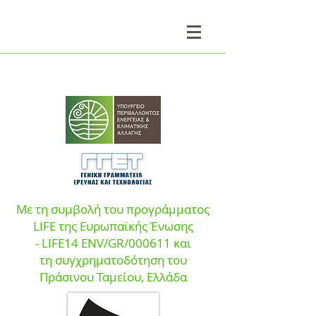
Με τη συμβολή του προγράμματος
LIFE της Ευρωπαϊκής Ένωσης
- LIFE14 ENV/GR/000611 και
τη
συγχρηματοδότηση του
Πράσινου Ταμεί
ου, Ελλάδα