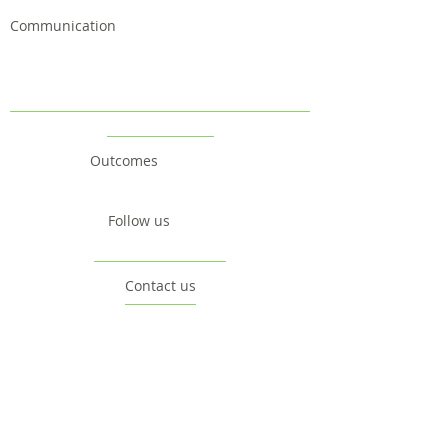
Communication
Outcomes
Follow us
Contact us
Project
Facts & Figures
News & Events
Consortium
The Idea