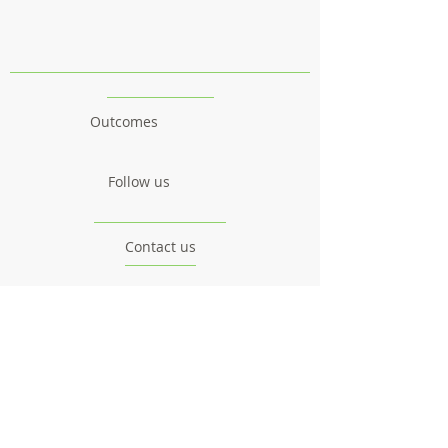
Outcomes
Follow us
Contact us
Project
Facts & Figures
News & Events
Consortium
The Idea
The Team