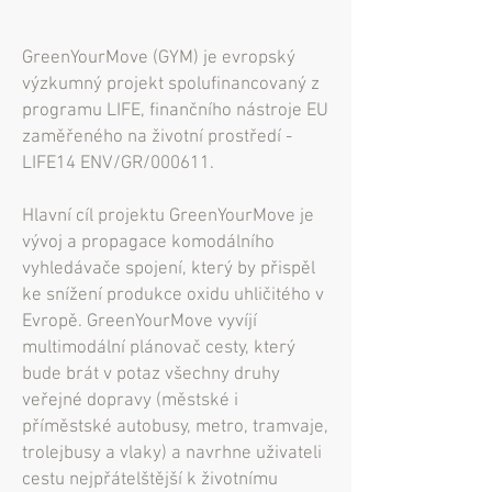
GreenYourMove (GYM) je evropský
výzkumný projekt spolufinancovaný z
programu LIFE, finančního nástroje EU
zaměřeného na životní prostředí -
LIFE14 ENV/GR/000611.
Hlavní cíl projektu GreenYourMove je
vývoj a propagace komodálního
vyhledávače spojení, který by přispěl
ke snížení produkce oxidu uhličitého v
Evropě. GreenYourMove vyvíjí
multimodální plánovač cesty, který
bude brát v potaz všechny druhy
veřejné dopravy (městské i
příměstské autobusy, metro, tramvaje,
trolejbusy a vlaky) a navrhne uživateli
cestu nejpřátelštější k životnímu