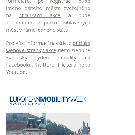
formuláře
, po registraci bude
jméno daného města zveřejněno
na
stránkách akce
a bude
zohledněno v počtu přihlášených
měst v rámci daného státu.
Pro více informací navštivte
oficiální
webové stránky akce
nebo sledujte
Evropský týden mobility na
Facebooku
,
Twitteru
,
Flickeru
nebo
Youtube
.