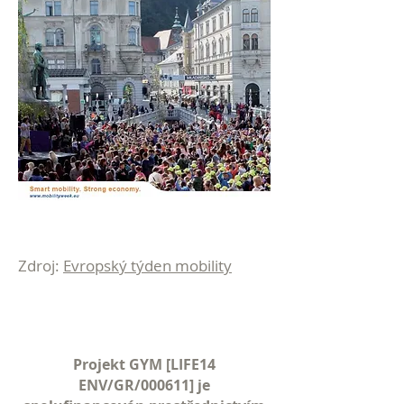
Zdroj:
Evropský týden mobility
Projekt GYM [LIFE14
ENV/GR/000611] je