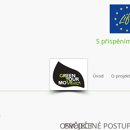
S přispění
Úvod
O projek
OSVĚDČENÉ POSTU
PROJECT