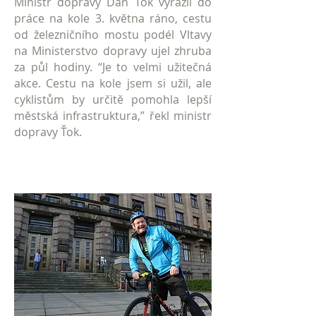
Ministr dopravy Dan Ťok vyrazil do
práce na kole 3. května ráno, cestu
od železničního mostu podél Vltavy
na Ministerstvo dopravy ujel zhruba
za půl hodiny. “Je to velmi užitečná
akce. Cestu na kole jsem si užil, ale
cyklistům by určitě pomohla lepší
městská infrastruktura,” řekl ministr
dopravy Ťok.