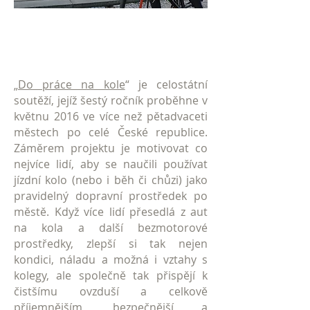
„
Do práce na kole
“ je celostátní
soutěží, jejíž šestý ročník proběhne v
květnu 2016 ve více než pětadvaceti
městech po celé České republice.
Záměrem projektu je motivovat co
nejvíce lidí, aby se naučili používat
jízdní kolo (nebo i běh či chůzi) jako
pravidelný dopravní prostředek po
městě. Když více lidí přesedlá z aut
na kola a další bezmotorové
prostředky, zlepší si tak nejen
kondici, náladu a možná i vztahy s
kolegy, ale společně tak přispějí k
čistšímu ovzduší a celkově
příjemnějším, bezpečnější a