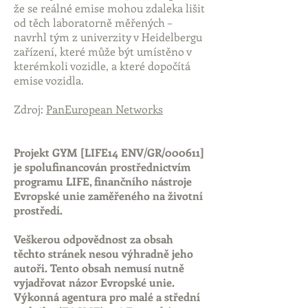
že se reálné emise mohou zdaleka lišit
od těch laboratorně měřených –
navrhl tým z univerzity v Heidelbergu
zařízení, které může být umístěno v
kterémkoli vozidle, a které dopočítá
emise vozidla.
Zdroj:
PanEuropean Networks
Projekt GYM [LIFE14 ENV/GR/000611]
je spolufinancován prostřednictvím
programu LIFE, finančního nástroje
Evropské unie zaměřeného na životní
prostředí.
Veškerou odpovědnost za obsah
těchto stránek nesou výhradně jeho
autoři. Tento obsah nemusí nutně
vyjadřovat názor Evropské unie.
Výkonná agentura pro malé a střední