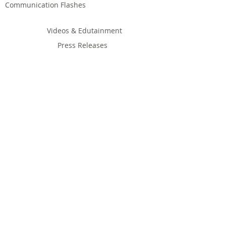
Communication Flashes
Videos & Edutainment
Press Releases
Research Results
Reports
Deliverables
Milestones
Supporting Network
In Press
Notice boards & Flyers
Links