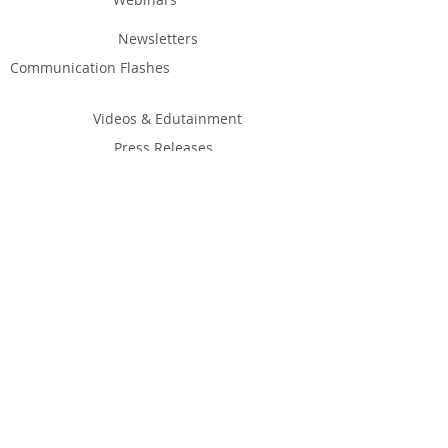
Newsletters
Communication Flashes
Videos & Edutainment
Press Releases
Research Results
Reports
Deliverables
Milestones
Supporting Network
In Press
Notice boards & Flyers
Links