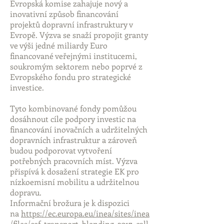
Evropská komise zahajuje nový a
inovativní způsob financování
projektů dopravní infrastruktury v
Evropě. Výzva se snaží propojit granty
ve výši jedné miliardy Euro
financované veřejnými institucemi,
soukromým sektorem nebo poprvé z
Evropského fondu pro strategické
investice.
Tyto kombinované fondy pomůžou
dosáhnout cíle podpory investic na
financování inovačních a udržitelných
dopravních infrastruktur a zároveň
budou podporovat vytvoření
potřebných pracovních míst. Výzva
přispívá k dosažení strategie EK pro
nízkoemisní mobilitu a udržitelnou
dopravu.
Informační brožura je k dispozici
na
https://ec.europa.eu/inea/sites/inea
/files/cef_transport_blending_2017_call