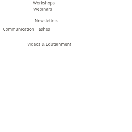
Workshops
Webinars
Newsletters
Communication Flashes
Videos & Edutainment
Press Releases
Research Results
Reports
Deliverables
Milestones
Supporting Network
In Press
Notice boards & Flyers
Links