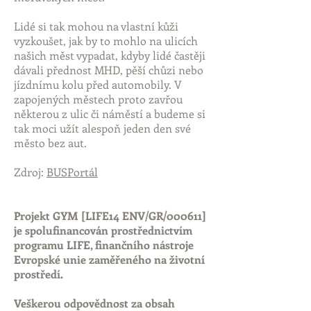
Lidé si tak mohou na vlastní kůži
vyzkoušet, jak by to mohlo na ulicích
našich měst vypadat, kdyby lidé častěji
dávali přednost MHD, pěší chůzi nebo
jízdnímu kolu před automobily. V
zapojených městech proto zavřou
některou z ulic či náměstí a budeme si
tak moci užít alespoň jeden den své
město bez aut.
Zdroj:
BUSPortál
Projekt GYM [LIFE14 ENV/GR/000611]
je spolufinancován prostřednictvím
programu LIFE, finančního nástroje
Evropské unie zaměřeného na životní
prostředí.
Veškerou odpovědnost za obsah